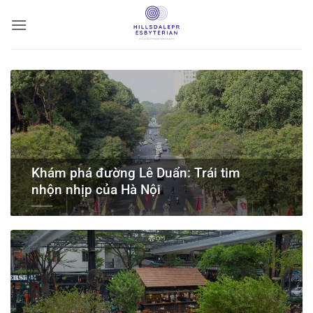
Bỏ
qua
nội
dung
Khám phá đường Lê Duẩn: Trái tim
nhộn nhịp của Hà Nội