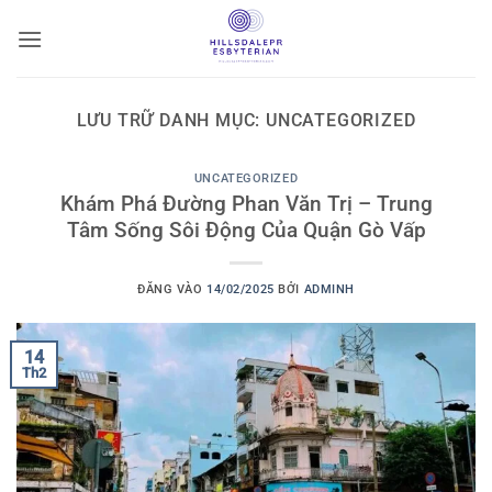
Bỏ
qua
nội
dung
LƯU TRỮ DANH MỤC:
UNCATEGORIZED
UNCATEGORIZED
Khám Phá Đường Phan Văn Trị – Trung
Tâm Sống Sôi Động Của Quận Gò Vấp
ĐĂNG VÀO
14/02/2025
BỞI
ADMINH
14
Th2