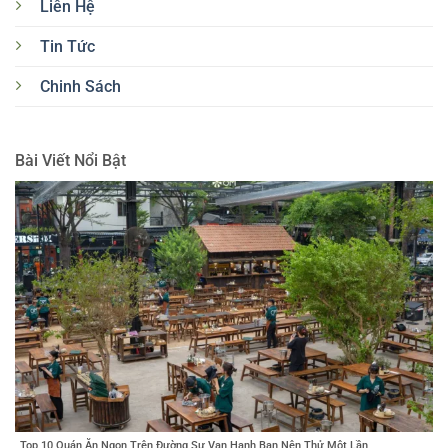
Liên Hệ
Tin Tức
Chinh Sách
Bài Viết Nổi Bật
Top 10 Quán Ăn Ngon Trên Đường Sư Vạn Hạnh Bạn Nên Thử Một Lần