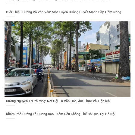
Giới Thiệu Đường Võ Văn Vân: Một Tuyến Đường Huyết Mạch Đầy Tiềm Năng
Đường Nguyễn Tri Phương: Nơi Hội Tụ Văn Hóa, Ẩm Thực Và Tiện Ích
Khám Phá Đường Lê Quang Đạo: Điểm Đến Không Thể Bỏ Qua Tại Hà Nội