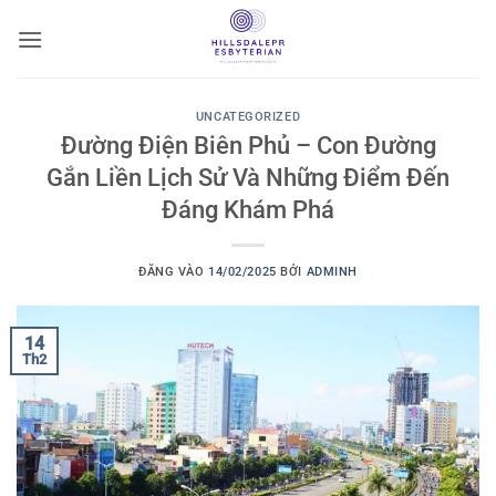
Bỏ
qua
nội
dung
UNCATEGORIZED
Đường Điện Biên Phủ – Con Đường
Gắn Liền Lịch Sử Và Những Điểm Đến
Đáng Khám Phá
ĐĂNG VÀO
14/02/2025
BỞI
ADMINH
14
Th2