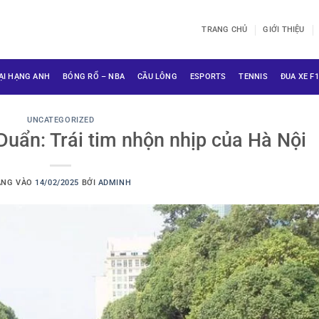
TRANG CHỦ
GIỚI THIỆU
ẠI HẠNG ANH
BÓNG RỔ – NBA
CẦU LÔNG
ESPORTS
TENNIS
ĐUA XE F1
UNCATEGORIZED
uẩn: Trái tim nhộn nhịp của Hà Nội
ĂNG VÀO
14/02/2025
BỞI
ADMINH