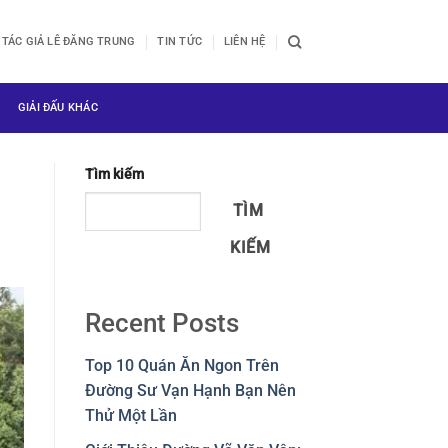
TÁC GIẢ LÊ ĐĂNG TRUNG
TIN TỨC
LIÊN HỆ
GIẢI ĐẤU KHÁC
Tìm kiếm
TÌM
KIẾM
Recent Posts
Top 10 Quán Ăn Ngon Trên
Đường Sư Vạn Hạnh Bạn Nên
Thử Một Lần