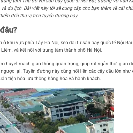
 trung tâm Thủ đô với sân bay quốc tế Nội Bài, đường Võ Văn Ki
 và du lịch. Bài viết này tôi sẽ cung cấp cho bạn thêm về cái nhì
c điểm đến thú vị trên tuyến đường này.
 đâu?
 ở khu vực phía Tây Hà Nội, kéo dài từ sân bay quốc tế Nội Bài
iêm, và kết nối với trung tâm thành phố Hà Nội.
rò huyết mạch giao thông quan trọng, giúp rút ngắn thời gian di
 ngược lại. Tuyến đường này cũng nối liền các cây cầu lớn như
uận tiện hóa lưu thông hàng hóa và hành khách.