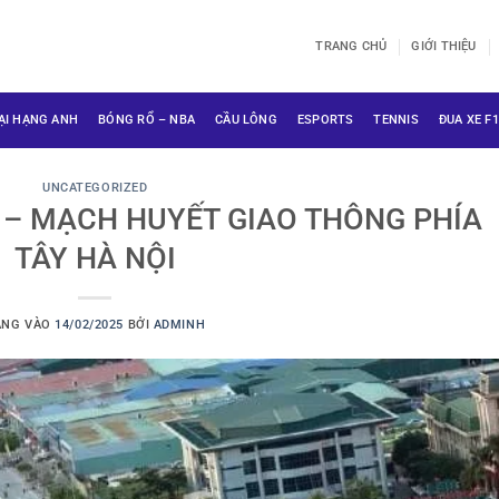
TRANG CHỦ
GIỚI THIỆU
ẠI HẠNG ANH
BÓNG RỔ – NBA
CẦU LÔNG
ESPORTS
TENNIS
ĐUA XE F1
UNCATEGORIZED
 – MẠCH HUYẾT GIAO THÔNG PHÍA
TÂY HÀ NỘI
ĂNG VÀO
14/02/2025
BỞI
ADMINH