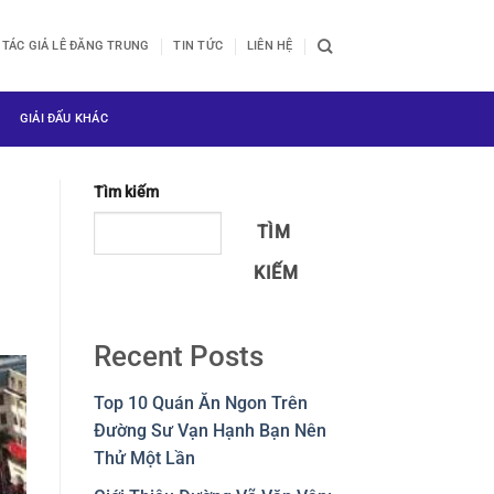
TÁC GIẢ LÊ ĐĂNG TRUNG
TIN TỨC
LIÊN HỆ
GIẢI ĐẤU KHÁC
Tìm kiếm
TÌM
KIẾM
Recent Posts
Top 10 Quán Ăn Ngon Trên
Đường Sư Vạn Hạnh Bạn Nên
Thử Một Lần