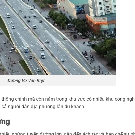
Đường Võ Văn Kiệt
o thông chính mà còn nằm trong khu vực có nhiều khu công ngh
út cả người dân địa phương lẫn du khách.
ựng
thiếu những tuyến đường lớn, dẫn đến ách tắc và hạn chế sự p