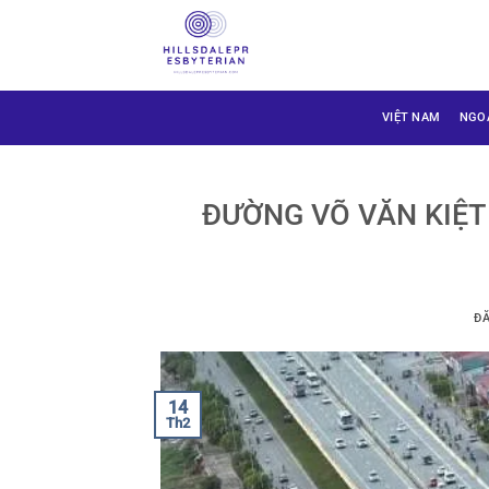
Bỏ
qua
nội
dung
VIỆT NAM
NGO
ĐƯỜNG VÕ VĂN KIỆT
Đ
14
Th2